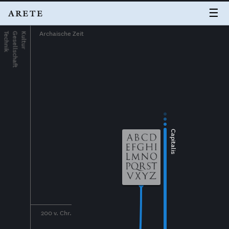
☰
ARETE
Archaische Zeit
Technik
Gesellschaft
Kultur
Capitalis
200 v. Chr.