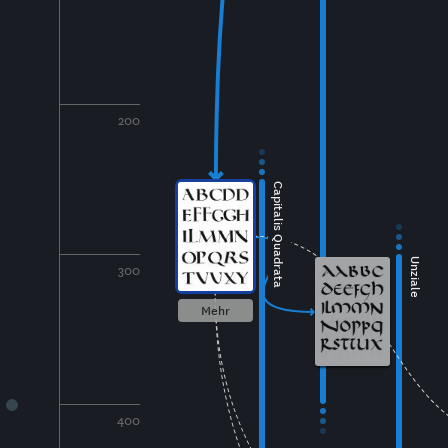
200
Capitalis Quadrata
Unziale
300
Mehr
400