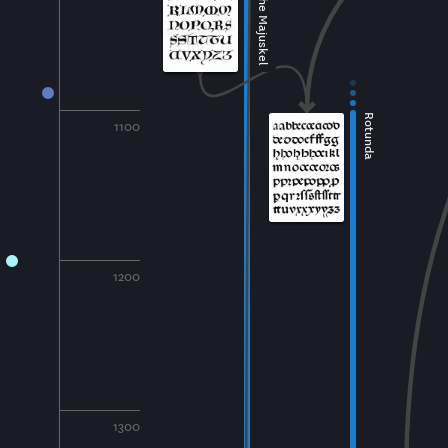
Gotische Majuskel
Rotunda
1100
1200
1300