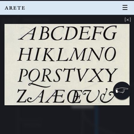
☰
ARETE
×
Archaische Zeit
Technik
Gesellschaft
Kultur
Capitalis
200 v. Chr.