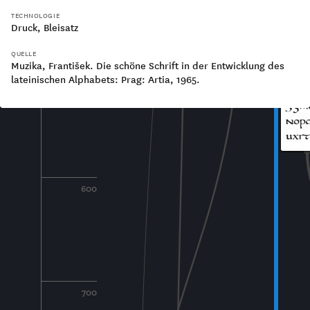
TECHNOLOGIE
Druck
Bleisatz
QUELLE
Muzika, František. Die schöne Schrift in der Entwicklung des
lateinischen Alphabets: Prag: Artia, 1965.
500
600
700