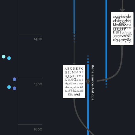
1400
Renaissance-Antiqua
1500
1600