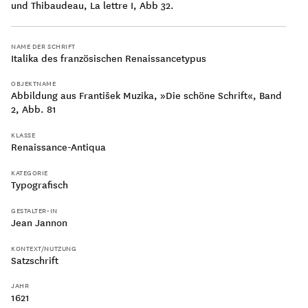
und Thibaudeau, La lettre I, Abb 32.
NAME DER SCHRIFT
Italika des französischen Renaissancetypus
200
OBJEKTNAME
Abbildung aus František Muzika, »Die schöne Schrift«, Band
2, Abb. 81
Capitalis Quadrata
KLASSE
Renaissance-Antiqua
KATEGORIE
Unziale
Typografisch
300
GESTALTER•IN
Jean Jannon
KONTEXT/NUTZUNG
Satzschrift
JAHR
400
1621