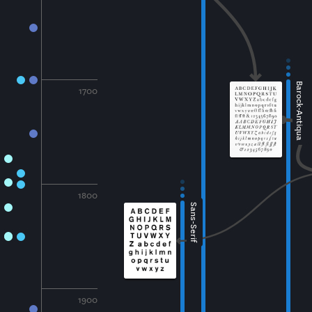
Barock-Antiqua
1700
1800
Sans-Serif
1900