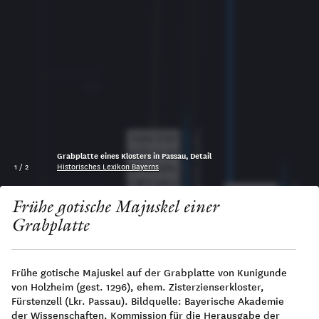
200
Capitalis Quadrata
Grabplatte eines Klosters in Passau, Detail
1
/
2
Historisches Lexikon Bayerns
Unziale
300
Frühe gotische Majuskel einer
Grabplatte
Frühe gotische Majuskel auf der Grabplatte von Kunigunde
von Holzheim (gest. 1296), ehem. Zisterzienserkloster,
400
Fürstenzell (Lkr. Passau). Bildquelle: Bayerische Akademie
der Wissenschaften, Kommission für die Herausgabe der