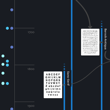
Barock-Antiqua
1700
1800
Sans-Serif
1900