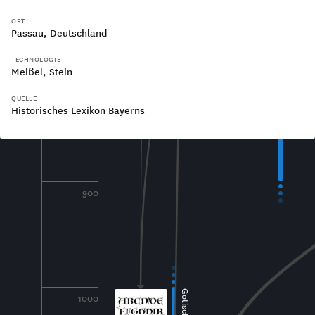
ORT
Passau, Deutschland
TECHNOLOGIE
Meißel
Stein
800
QUELLE
Historisches Lexikon Bayerns
900
1000