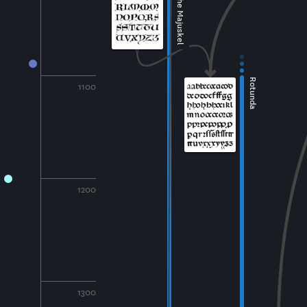
Gotische Majuskel
Rotunda
1100
1200
1300