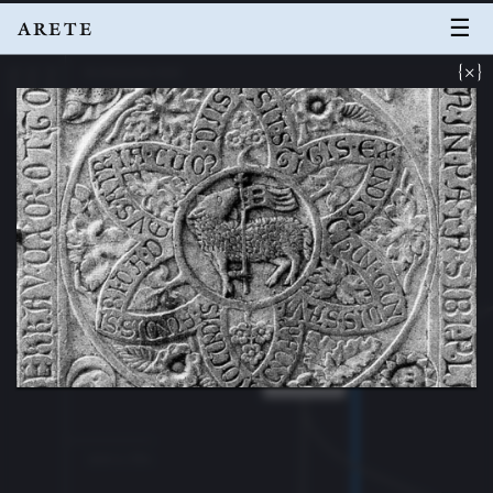
☰
ARETE
×
Archaische Zeit
Technik
Gesellschaft
Kultur
Capitalis
200 v. Chr.