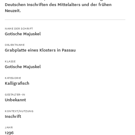
Deutschen Inschriften des Mittelalters und der frühen
Neuzeit.
NAME DER SCHRIFT
Gotische Majuskel
500
OBJEKTNAME
Grabplatte eines Klosters in Passau
KLASSE
Gotische Majuskel
KATEGORIE
600
Kalligrafisch
GESTALTER•IN
Unbekannt
KONTEXT/NUTZUNG
Inschrift
700
JAHR
1296