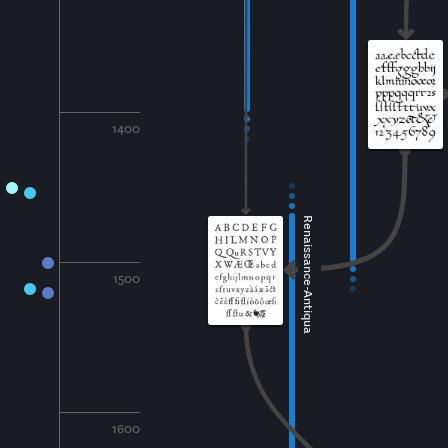
1400
Renaissance-Antiqua
1500
1600