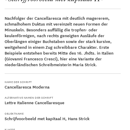
Nachfolger der Cancellaresca mit deutlich magererem,
schmalhohem Duktus mit vereinzelt neuen Formen der
Minuskeln. Besonders auffällig die tropfen- oder
100 v. Chr.
keulenförmigen, nach rechts geneigten Ausläufe der
Oberlängen einiger Buchstaben sowie der stark kursive,
weitgehend in einem Zug schreibbare Charakter. Erste
Beispiele entstehen bereits Mitte des 16. Jhdts. in Italien
(Giovanni Francesco Cresci), hier eine Variante der
niederländischen Schreibmeisterin Maria Strick.
0
NAME DER SCHRIFT
Cancellaresca Moderna
ALTERNATIVE NAMEN DER SCHRIFT
Lettre Italienne Cancellaresque
OBJEKTNAME
Schrijfvoorbeeld met kapitaal H, Hans Strick
100
KLASSE