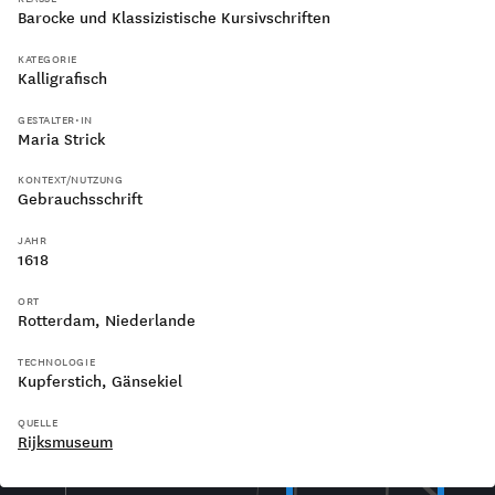
Barocke und Klassizistische Kursivschriften
KATEGORIE
Kalligrafisch
GESTALTER•IN
200
Maria Strick
KONTEXT/NUTZUNG
Gebrauchsschrift
Capitalis Quadrata
JAHR
1618
Unziale
300
ORT
Rotterdam, Niederlande
TECHNOLOGIE
Kupferstich
Gänsekiel
QUELLE
Rijksmuseum
400