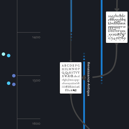
1400
Renaissance-Antiqua
1500
1600