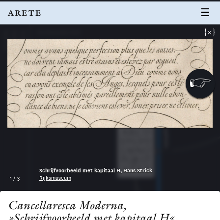
☰
ARETE
×
Archaische Zeit
Technik
Gesellschaft
Kultur
Capitalis
Schrijfvoorbeeld met kapitaal H, Hans Strick
1
/
3
Rijksmuseum
Cancellaresca Moderna,
200 v. Chr.
»Schrijfvoorbeeld met kapitaal H«