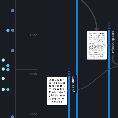
Barock-Antiqua
1700
1800
Sans-Serif
1900