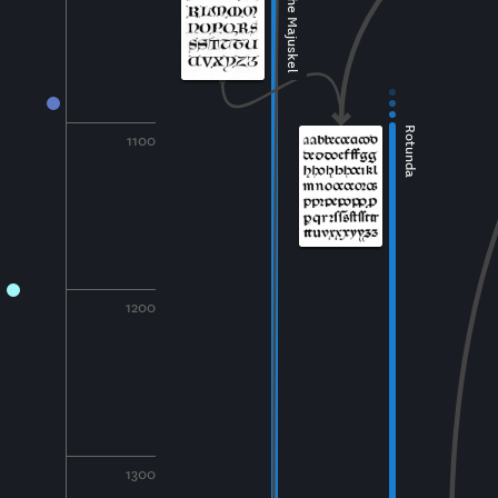
Gotische Majuskel
Rotunda
1100
1200
1300