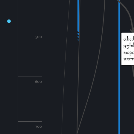
500
600
700