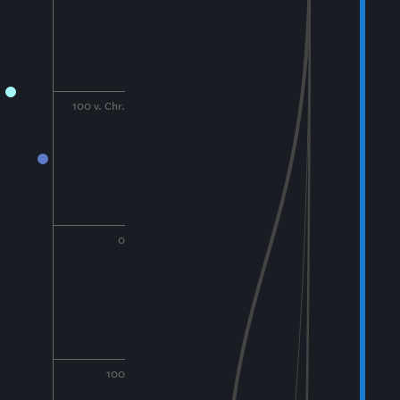
100 v. Chr.
0
100