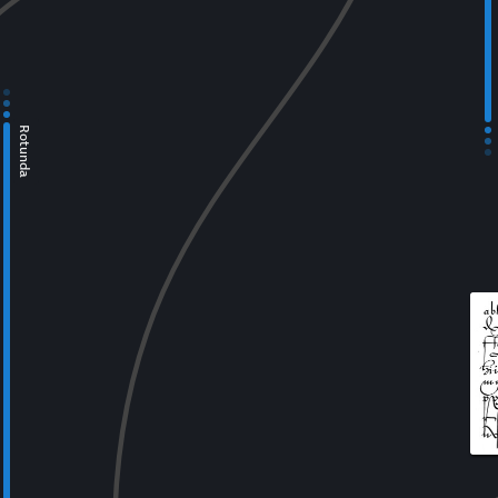
Rotunda