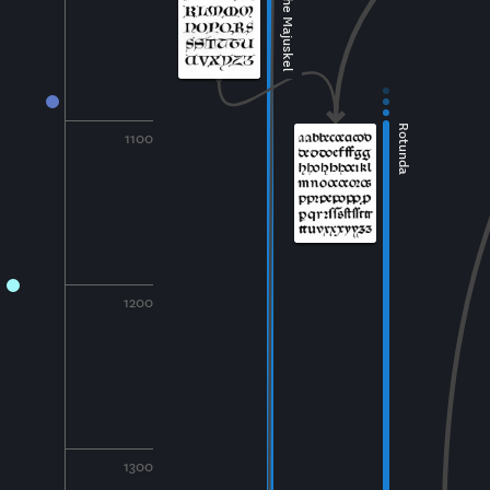
Gotische Majuskel
Rotunda
1100
1200
1300