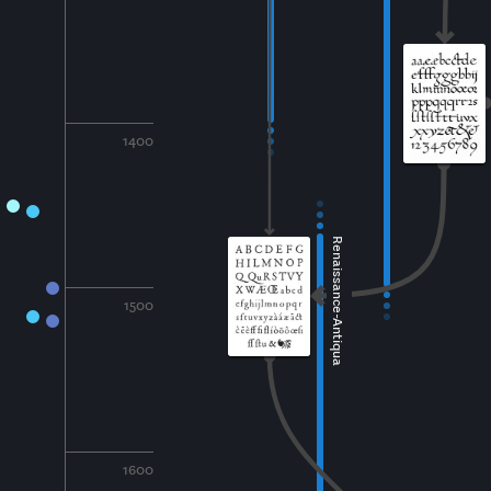
1400
Renaissance-Antiqua
1500
1600