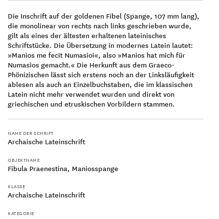
Die Inschrift auf der goldenen Fibel (Spange, 107 mm lang),
die monolinear von rechts nach links geschrieben wurde,
gilt als eines der ältesten erhaltenen lateinisches
Schriftstücke. Die Übersetzung in modernes Latein lautet:
»Manios me fecit Numasioi«, also »Manios hat mich für
100 v. Chr.
Numasios gemacht.« Die Herkunft aus dem Graeco-
Phönizischen lässt sich erstens noch an der Linksläufigkeit
ablesen als auch an Einzelbuchstaben, die im klassischen
Latein nicht mehr verwendet wurden und direkt von
griechischen und etruskischen Vorbildern stammen.
0
NAME DER SCHRIFT
Archaische Lateinschrift
OBJEKTNAME
Fibula Praenestina, Maniosspange
KLASSE
Archaische Lateinschrift
100
KATEGORIE