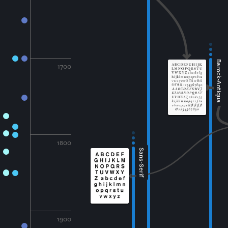
Barock-Antiqua
1700
1800
Sans-Serif
1900