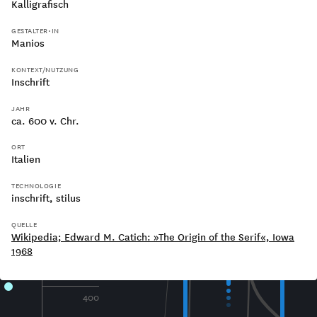
Kalligrafisch
GESTALTER•IN
Manios
KONTEXT/NUTZUNG
Inschrift
200
JAHR
ca. 600 v. Chr.
Capitalis Quadrata
ORT
Italien
TECHNOLOGIE
Unziale
300
inschrift
stilus
QUELLE
Wikipedia; Edward M. Catich: »The Origin of the Serif«, Iowa
1968
400