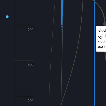
500
600
700