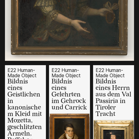
E22 Human-
E22 Human-
E22 Human-
Made Object
Made Object
Made Object
Bildnis
Bildnis
Bildnis
eines
eines
eines Herrn
Geistlichen
Gelehrten
aus dem Val
in
im Gehrock
Passiria in
kanonische
und Carrick
Tiroler
m Kleid mit
Tracht
Mozetta,
geschlitzten
Ärmeln,