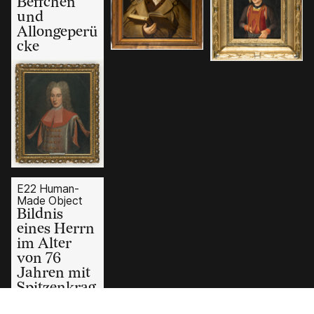
Beffchen
und
Allongeperü
cke
E22 Human-
Made Object
Bildnis
eines Herrn
im Alter
von 76
Jahren mit
Spitzenkrag
en