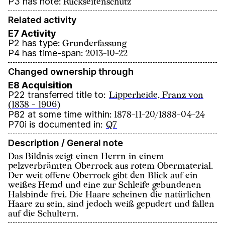
P3 has note
:
Rückseitenschutz
Related activity
E7 Activity
P2 has type
:
Grunderfassung
P4 has time-span
:
2013-10-22
Changed ownership through
E8 Acquisition
P22 transferred title to
:
Lipperheide, Franz von
(1838 - 1906)
P82 at some time within
:
1878-11-20/1888-04-24
P70i is documented in
:
Q7
Description / General note
Das Bildnis zeigt einen Herrn in einem
pelzverbrämten Oberrock aus rotem Obermaterial.
Der weit offene Oberrock gibt den Blick auf ein
weißes Hemd und eine zur Schleife gebundenen
Halsbinde frei. Die Haare scheinen die natürlichen
Haare zu sein, sind jedoch weiß gepudert und fallen
auf die Schultern.