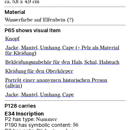
ca. 5,8 x 4,9 cm
Material
Wasserfarbe auf Elfenbein (?)
P65 shows visual item
Knopf
Jacke, Mantel, Umhang, Cape (+ Pelz als Material
für Kleidung)
Bekleidungszubehör für den Hals, Schal, Halstuch
Kleidung für den Oberkörper
Porträt einer anonymen historischen Person
(allein)
Jacke, Mantel, Umhang, Cape
P128 carries
E34 Inscription
P2 has type
:
Nummer
P190 has symbolic content
:
56