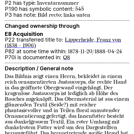
P2 has type
:
Inventarnummer
P190 has symbolic content
:
545
P3 has note
:
Bild recto; links unten
Changed ownership through
E8 Acquisition
P22 transferred title to
:
Lipperheide, Franz von
(1838 - 1906)
P82 at some time within
:
1878-11-20/1888-04-24
P70i is documented in
:
Q8
Description / General note
Das Bildnis zeigt einen Herrn, bekleidet in einem
reich ornamentierten Justaucorps, die rechte Hand
in das geöffnete Obergewand eingehängt. Der
kragenlose Justaucorps ist lediglich ab Höhe des
Bauches zugeknöpft. Das Obermaterial ist aus einem
glänzenden Textil (Seide?) mit reicher
phantasievoller und in Teilen floral anmutender
Ornamentierung gefertigt, das Innenfutter besteht
aus dunkelgrauem Textil. Ein roter Umhang mit
dunkelrotem Futter wird um den Dargestellten
herumgeführt. Das hervortretende weiße Hemd hat