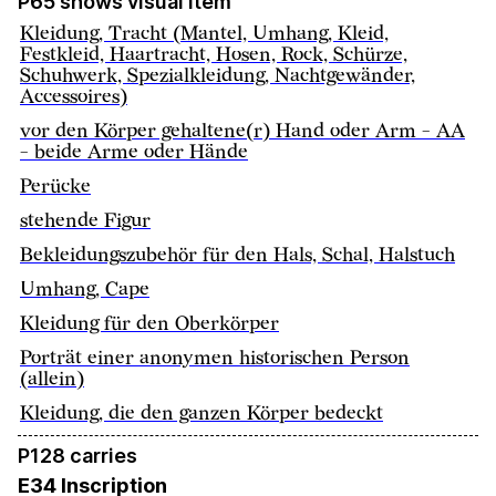
P65 shows visual item
Kleidung, Tracht (Mantel, Umhang, Kleid,
Festkleid, Haartracht, Hosen, Rock, Schürze,
Schuhwerk, Spezialkleidung, Nachtgewänder,
Accessoires)
vor den Körper gehaltene(r) Hand oder Arm - AA
- beide Arme oder Hände
Perücke
stehende Figur
Bekleidungszubehör für den Hals, Schal, Halstuch
Umhang, Cape
Kleidung für den Oberkörper
Porträt einer anonymen historischen Person
(allein)
Kleidung, die den ganzen Körper bedeckt
P128 carries
E34 Inscription