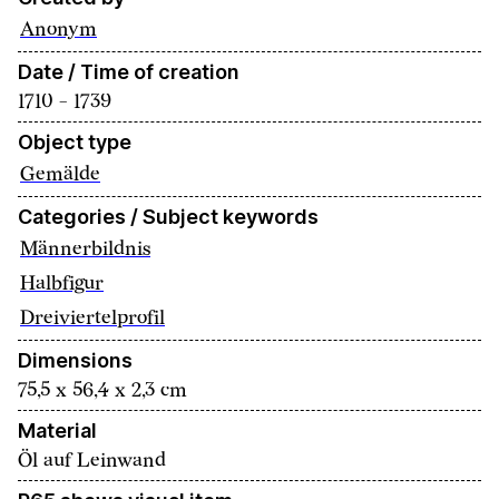
Anonym
Date / Time of creation
1710 - 1739
Object type
Gemälde
Categories / Subject keywords
Männerbildnis
Halbfigur
Dreiviertelprofil
Dimensions
75,5 x 56,4 x 2,3 cm
Material
Öl auf Leinwand