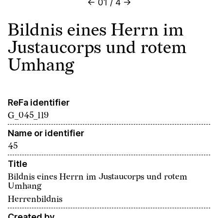
←
01
/
4
→
Bildnis eines Herrn im
Justaucorps und rotem
Umhang
ReFa identifier
G_045_119
Name or identifier
45
Title
Bildnis eines Herrn im Justaucorps und rotem
Umhang
Herrenbildnis
Created by