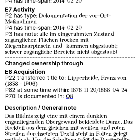
P4 has time-span
:
2014-02-20
E7 Activity
P2 has type
:
Dokumentation der vor-Ort-
Maßnahmen
P4 has time-span
:
2014-02-20
P3 has note
:
alle im eingerahmten Zustand
zugänglichen Flächen trocken mit
Ziegenhaarpinseln und -kämmen abgestaubt;
schwer zugängliche Bereiche nicht abgestaubt
Changed ownership through
E8 Acquisition
P22 transferred title to
:
Lipperheide, Franz von
(1838 - 1906)
P82 at some time within
:
1878-11-20/1888-04-24
P70i is documented in
:
Q8
Description / General note
Das Bildnis zeigt eine mit einem dunklen
enganliegenden Obergewand bekleidete Dame. Das
Rockteil aus dem gleichen mit weißen und roten
Streifen durchsetzten Textil steht in Falten gelegt
seitlich ab. Um die Schultern trägt die Dargestellte