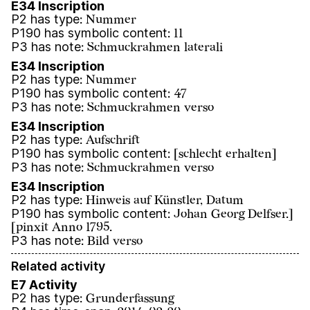
E34 Inscription
P2 has type
:
Nummer
P190 has symbolic content
:
11
P3 has note
:
Schmuckrahmen laterali
E34 Inscription
P2 has type
:
Nummer
P190 has symbolic content
:
47
P3 has note
:
Schmuckrahmen verso
E34 Inscription
P2 has type
:
Aufschrift
P190 has symbolic content
:
[schlecht erhalten]
P3 has note
:
Schmuckrahmen verso
E34 Inscription
P2 has type
:
Hinweis auf Künstler, Datum
P190 has symbolic content
:
Johan Georg Delfser.]
[pinxit Anno 1795.
P3 has note
:
Bild verso
Related activity
E7 Activity
P2 has type
:
Grunderfassung