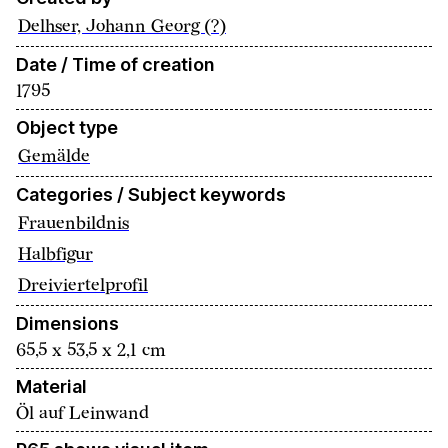
Delhser, Johann Georg (?)
Date / Time of creation
1795
Object type
Gemälde
Categories / Subject keywords
Frauenbildnis
Halbfigur
Dreiviertelprofil
Dimensions
65,5 x 53,5 x 2,1 cm
Material
Öl auf Leinwand