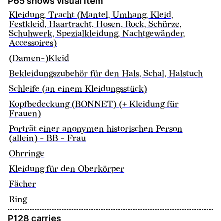
P65 shows visual item
Kleidung, Tracht (Mantel, Umhang, Kleid,
Festkleid, Haartracht, Hosen, Rock, Schürze,
Schuhwerk, Spezialkleidung, Nachtgewänder,
Accessoires)
(Damen-)Kleid
Bekleidungszubehör für den Hals, Schal, Halstuch
Schleife (an einem Kleidungsstück)
Kopfbedeckung (BONNET) (+ Kleidung für
Frauen)
Porträt einer anonymen historischen Person
(allein) - BB - Frau
Ohrringe
Kleidung für den Oberkörper
Fächer
Ring
P128 carries