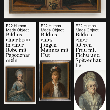
E22 Human-
E22 Human-
E22 Human-
Made Object
Made Object
Made Object
Bildnis
Bildnis
Bildnis
einer Frau
eines
einer
in einer
jungen
älteren
Robe mit
Mannes mit
Frau mit
Pagodenär
Hut
Fichu und
meln
Spitzenhau
be