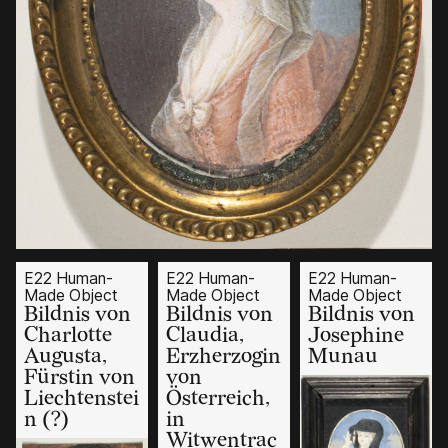
E22 Human-
E22 Human-
E22 Human-
Made Object
Made Object
Made Object
Bildnis von
Bildnis von
Bildnis von
Charlotte
Claudia,
Josephine
Augusta,
Erzherzogin
Munau
Fürstin von
von
Liechtenstei
Österreich,
n (?)
in
Witwentrac