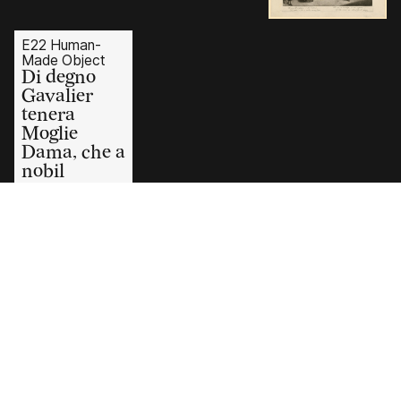
E22 Human-
Made Object
Di degno
Gavalier
tenera
Moglie
Dama, che a
nobil
sangue
uquale ha il
core, Vede
lo Sposo
suo, lieta
L'accoglie,
Ringrazia il
fato e
benedice
Amore.