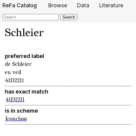
ReFa Catalog
Browse
Data
Literature
Search
Schleier
preferred label
de
Schleier
en
veil
41D2211
has exact match
41D2211
is in scheme
Iconclass