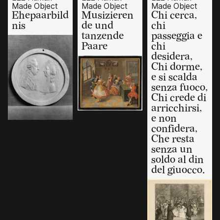
Made Object
Made Object
Made Object
Ehepaarbild
Musizieren
Chi cerca,
nis
de und
chi
tanzende
passeggia e
Paare
chi
desidera,
Chi dorme,
e si scalda
senza fuoco,
Chi crede di
arricchirsi,
e non
confidera,
Che resta
senza un
soldo al din
del giuocco.