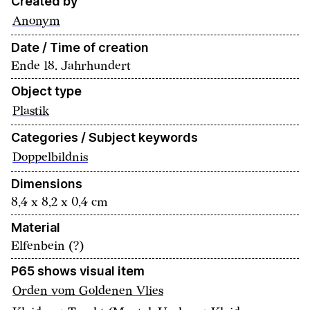
Created by
Anonym
Date / Time of creation
Ende 18. Jahrhundert
Object type
Plastik
Categories / Subject keywords
Doppelbildnis
Dimensions
8,4 x 8,2 x 0,4 cm
Material
Elfenbein (?)
P65 shows visual item
Orden vom Goldenen Vlies