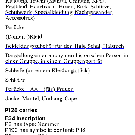
Kleidung, Tracht (Mantel, Umhang, Kleid,
Festkleid, Haartracht, Hosen, Rock, Schürze,
Schuhwerk, Spezialkleidung, Nachtgewänder,
Accessoires)
Perücke
(Damen-)Kleid
Bekleidungszubehör für den Hals, Schal, Halstuch
Darstellung einer anonymen historischen Person in
einer Gruppe, in einem Gruppenporträt
Schleife (an einem Kleidungsstück)
Schleier
Perücke - AA - (für) Frauen
Jacke, Mantel, Umhang, Cape
P128 carries
E34 Inscription
P2 has type
:
Nummer
P190 has symbolic content
:
P 18