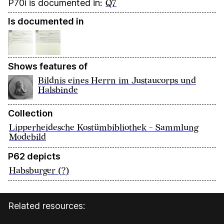
P70i is documented in
:
Q7
Is documented in
Shows features of
Bildnis eines Herrn im Justaucorps und
Halsbinde
Collection
Lipperheidesche Kostümbibliothek - Sammlung
Modebild
P62 depicts
Habsburger (?)
Related resources: