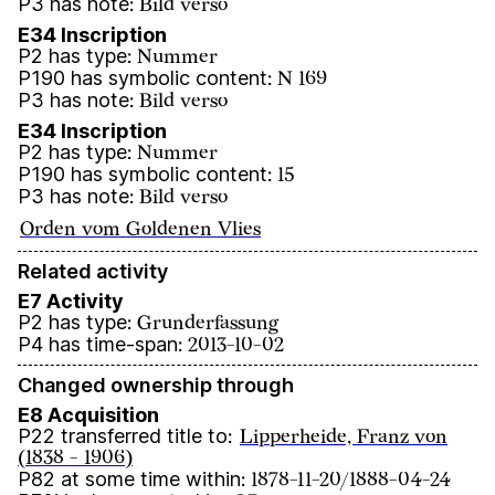
P3 has note
:
Bild verso
E34 Inscription
P2 has type
:
Nummer
P190 has symbolic content
:
N 169
P3 has note
:
Bild verso
E34 Inscription
P2 has type
:
Nummer
P190 has symbolic content
:
15
P3 has note
:
Bild verso
Orden vom Goldenen Vlies
Related activity
E7 Activity
P2 has type
:
Grunderfassung
P4 has time-span
:
2013-10-02
Changed ownership through
E8 Acquisition
P22 transferred title to
:
Lipperheide, Franz von
(1838 - 1906)
P82 at some time within
:
1878-11-20/1888-04-24