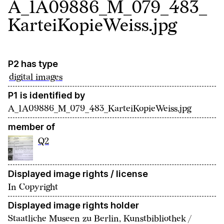
A_1A09886_M_079_483_
KarteiKopieWeiss.jpg
P2 has type
digital images
P1 is identified by
A_1A09886_M_079_483_KarteiKopieWeiss.jpg
member of
Q2
Displayed image rights / license
In Copyright
Displayed image rights holder
Staatliche Museen zu Berlin, Kunstbibliothek /