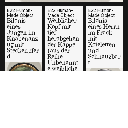
E22 Human-
E22 Human-
E22 Human-
Made Object
Made Object
Made Object
Bildnis
Weiblicher
Bildnis
eines
Kopf mit
eines Herrn
Jungen im
tief
im Frack
Knabenanz
herabgehen
mit
ug mit
der Kappe
Koteletten
Steckenpfer
(aus der
und
d
Reihe
Schnauzbar
Unbenannt
t
e weibliche
Köpfe)