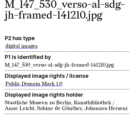
M_147_530_verso-al-sdg-
jh-framed-141210.jpg
P2 has type
digital images
P1 is identified by
M_147_530_verso-al-sdg-jh-framed-141210.jpg
Displayed image rights / license
Public Domain Mark 1.0
Displayed image rights holder
Staatliche Museen zu Berlin, Kunstbibliothek /
Anne Leicht, Sabine de Günther, Johannes Herseni