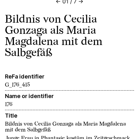
←
01
/
7
→
Bildnis von Cecilia
Gonzaga als Maria
Magdalena mit dem
Salbgefäß
ReFa identifier
G_176_415
Name or identifier
176
Title
Bildnis von Cecilia Gonzaga als Maria Magdalena
mit dem Salbgefäß
Junge Frau in Phantasie kostüm im Zeitgeschmack,