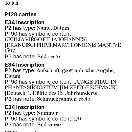
Kelch
P128 carries
E34 Inscription
P2 has type
:
Name, Datum
P190 has symbolic content
:
CICILIA.VIRGO.FILIA.IOHANNIS]
[FRANCISCI.PRIMI.MARCHIONIONIS.MANTVE
1502.
P3 has note
:
Bild recto
E34 Inscription
P2 has type
:
Aufschrift, geographische Angabe,
Datum
P190 has symbolic content
:
JUNGE FRAU IN
PHANTASIEKOSTÜM][IM ZEITGESCHMACK]
[Deutsch, 1. Hälfte des 16. Jahrhunderts
P3 has note
:
Schmuckrahmen recto
E34 Inscription
P2 has type
:
Nummer
P190 has symbolic content
:
176
P3 has note
:
Bild verso