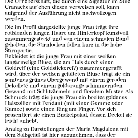
Die Urheberschaft, die durch eine Signatur im Stile
Cranachs auf eben diesen verweisen soll, kann
aufgrund der Ausführung nicht nachvollzogen
werden.
Die im Profil dargestellte junge Frau trägt ihre
rotblonden langen Haare am Hinterkopf kunstvoll
zusammengesteckt und von einem schmalen Band
gehalten, die Stirnlocken fallen kurz in die hohe
Stirnpartie.
Bekleidet ist die junge Frau mit einer weißen
langärmelige Bluse, die am Hals durch einen
Goldreif (eine Goldstickerei?) zusammengerafft
wird, über der weißen gefälteten Bluse trägt sie ein
samtenes grünes Obergewand mit einem geraden
Dekolleté und einem goldorange schimmernden
Gewand mit Schlitzärmeln und floralem Muster. Als
Schmuck trägt die junge Frau ein breites goldenes
Halscollier mit Pendant (mit einer Gemme oder
Kamee) sowie einen Ring am Finger. Vor sich
präsentiert sie einen Buckelpokal, dessen Deckel sie
leicht anhebt.
Analog zu Darstellungen der Maria Magdalena mit
dem Salbgefäß ist hier anzunehmen, dass der