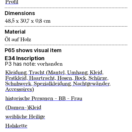
Profil
Dimensions
48,5 x 30,7 x 0,8 cm
Material
Öl auf Holz
P65 shows visual item
E34 Inscription
P3 has note
:
vorhanden
Kleidung, Tracht (Mantel, Umhang, Kleid,
Festkleid, Haartracht, Hosen, Rock, Schürze,
Schuhwerk, Spezialkleidung, Nachtgewänder,
Accessoires)
historische Personen - BB - Frau
(Damen-)Kleid
weibliche Heilige
Halskette