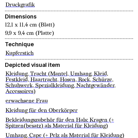
Druckgrafik
Dimensions
12,1 x 11,4 cm (Blatt)
9,9 x 9,4 cm (Platte)
Technique
Kupferstich
Depicted visual item
Kleidung, Tracht (Mantel, Umhang, Kleid,
Festkleid, Haartracht, Hosen, Rock, Schürze,
Schuhwerk, Spezialkleidung, Nachtgewänder,
Accessoires)
erwachsene Frau
Kleidung für den Oberkörper
Bekleidungszubehör für den Hals: Kragen (+
Spitzen(besatz) als Material für Kleidung)
Umhang, Cape (+ Pelz als Material für Kleidung)