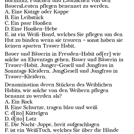
Bormnitz, Pulichen und Lautzschen von den
BauersLeuten pflegen benennet zu werden.
A. Eine Kutzge oder Kappe
B. Ein Leibstück
C. Ein paar Hooßen
D. Eine Hooßen-Hebe
E. ist ein Weiß-Band, welches Sie pflegen um den
Hut zu binden wenn sie trauren = sonst haben sie
keinen aparten Trauer Habit.
Bauer und Bäuerin in Freuden=Habit od[er] wie
solche an Ehrentagn gehen. Bauer und Bäuerin in
Trauer=Habit. Junger=Gesell und Jungfrau in
Sonntags-Kleidern. JungGesell und Jungfrau in
Trauer=Kleidern.
Denomination deren Stücken des Weiblichen
Habits, wie solche von den Weibern pflegen
benannt zu werden als?
A. Ein Rock
B. Eine Schurtze, tragen blau und weiß
C. d[ito] Küttelgen
D. d[ito] Latz
E. Die Nacht-Juppe, breit aufgeschlagen
F. ist ein WeißTuch, welches Sie über die Hände