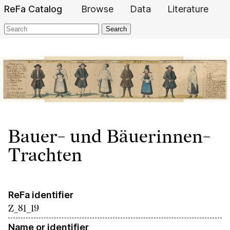
ReFa Catalog
Browse
Data
Literature
Search
Bauer- und Bäuerinnen-
Trachten
ReFa identifier
Z_81_19
Name or identifier