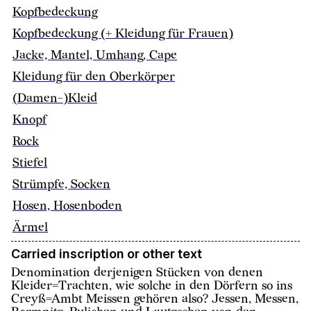
Kopfbedeckung
Kopfbedeckung (+ Kleidung für Frauen)
Jacke, Mantel, Umhang, Cape
Kleidung für den Oberkörper
(Damen-)Kleid
Knopf
Rock
Stiefel
Strümpfe, Socken
Hosen, Hosenboden
Ärmel
Carried inscription or other text
Denomination derjenigen Stücken von denen
Kleider=Trachten, wie solche in den Dörfern so ins
Creyß=Ambt Meissen gehören also? Jessen, Messen,