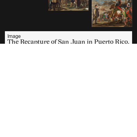
Image
The Recapture of San Juan in Puerto Rico,
1634 - 1635, Eugenio Cajés, Öl auf
Leinwand, 292.5 cm x 348.5 cm, Serie de
Batallas, Salón de Reinos, Palacio del Buen
Retiro, Royal Collection, Madrid