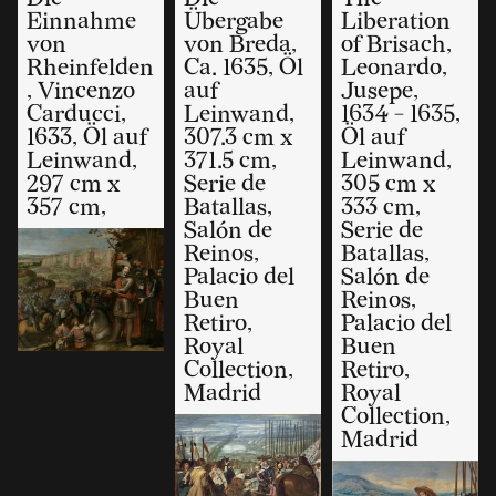
Einnahme
Übergabe
Liberation
von
von Breda,
of Brisach,
Rheinfelden
Ca. 1635, Öl
Leonardo,
, Vincenzo
auf
Jusepe,
Carducci,
Leinwand,
1634 - 1635,
1633, Öl auf
307.3 cm x
Öl auf
Leinwand,
371.5 cm,
Leinwand,
297 cm x
Serie de
305 cm x
357 cm,
Batallas,
333 cm,
Salón de
Serie de
Reinos,
Batallas,
Palacio del
Salón de
Buen
Reinos,
Retiro,
Palacio del
Royal
Buen
Collection,
Retiro,
Madrid
Royal
Collection,
Madrid