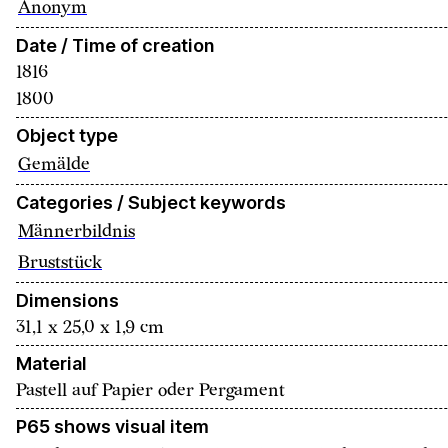
Anonym
Date / Time of creation
1816
1800
Object type
Gemälde
Categories / Subject keywords
Männerbildnis
Bruststück
Dimensions
31,1 x 25,0 x 1,9 cm
Material
Pastell auf Papier oder Pergament
P65 shows visual item