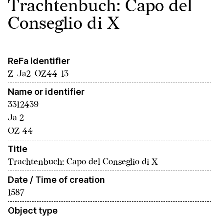
Trachtenbuch: Capo del
Conseglio di X
ReFa identifier
Z_Ja2_OZ44_13
Name or identifier
3312439
Ja 2
OZ 44
Title
Trachtenbuch: Capo del Conseglio di X
Date / Time of creation
1587
Object type