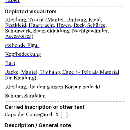
Papier
Depicted visual item
Kleidung, Tracht (Mantel, Umhang, Kleid,
Festkleid, Haartracht, Hosen, Rock, Schürze,
Schuhwerk, Spezialkleidung, Nachtgewänder,
Accessoires)
stehende Figur
Kopfbedeckung
Bart
Jacke, Mantel, Umhang, Cape (+ Pelz als Material
für Kleidung)
Kleidung, die den ganzen Körper bedeckt
Schuhe, Sandalen
Carried inscription or other text
Capo del Conseglio di X [...]
Description / General note