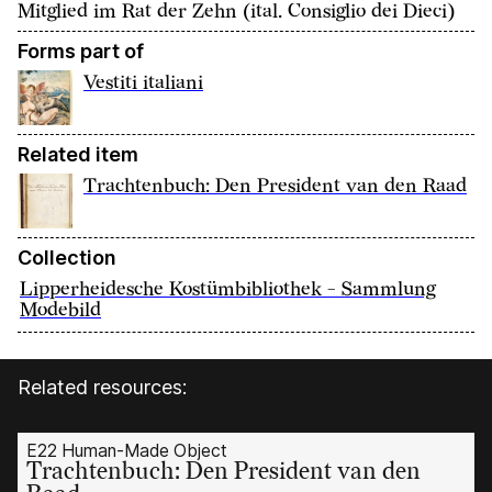
Mitglied im Rat der Zehn (ital. Consiglio dei Dieci)
Forms part of
Vestiti italiani
Related item
Trachtenbuch: Den President van den Raad
Collection
Lipperheidesche Kostümbibliothek - Sammlung
Modebild
Related resources:
E22 Human-Made Object
Trachtenbuch: Den President van den