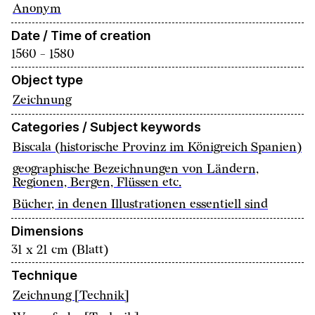
Anonym
Date / Time of creation
1560 - 1580
Object type
Zeichnung
Categories / Subject keywords
Biscala (historische Provinz im Königreich Spanien)
geographische Bezeichnungen von Ländern,
Regionen, Bergen, Flüssen etc.
Bücher, in denen Illustrationen essentiell sind
Dimensions
31 x 21 cm (Blatt)
Technique
Zeichnung [Technik]