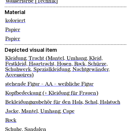
Wasserfarbe [Technik]
Material
koloriert
Papier
Papier
Depicted visual item
Kleidung, Tracht (Mantel, Umhang, Kleid,
Festkleid, Haartracht, Hosen, Rock, Schürze,
Schuhwerk, Spezialkleidung, Nachtgewänder,
Accessoires)
stehende Figur - AA - weibliche Figur
Kopfbedeckung (+ Kleidung für Frauen)
Bekleidungszubehör für den Hals, Schal, Halstuch
Jacke, Mantel, Umhang, Cape
Rock
Schuhe, Sandalen