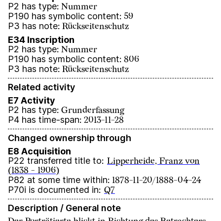
P2 has type
:
Nummer
P190 has symbolic content
:
59
P3 has note
:
Rückseitenschutz
E34 Inscription
P2 has type
:
Nummer
P190 has symbolic content
:
806
P3 has note
:
Rückseitenschutz
Related activity
E7 Activity
P2 has type
:
Grunderfassung
P4 has time-span
:
2013-11-28
Changed ownership through
E8 Acquisition
P22 transferred title to
:
Lipperheide, Franz von
(1838 - 1906)
P82 at some time within
:
1878-11-20/1888-04-24
P70i is documented in
:
Q7
Description / General note