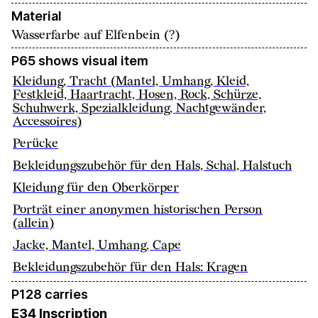
Material
Wasserfarbe auf Elfenbein (?)
P65 shows visual item
Kleidung, Tracht (Mantel, Umhang, Kleid,
Festkleid, Haartracht, Hosen, Rock, Schürze,
Schuhwerk, Spezialkleidung, Nachtgewänder,
Accessoires)
Perücke
Bekleidungszubehör für den Hals, Schal, Halstuch
Kleidung für den Oberkörper
Porträt einer anonymen historischen Person
(allein)
Jacke, Mantel, Umhang, Cape
Bekleidungszubehör für den Hals: Kragen
P128 carries
E34 Inscription