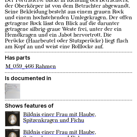
Der Porträtierte blickt in Richtung des Betrachters,
der Oberkörper ist von dem Betrachter abgewandt.
Seine Bekleidung besteht aus einem grauen Rock
und einem hochstehenden Umlegekragen. Der offen
getragene Rock lässt den Blick auf die darunter
getragene silbrig-graue Weste frei, unter der ein
Hemdkragen und ein Jabot hervortrott. Die
Perücke (Haarbeutel oder Stutzperücke) liegt flach
am Kopf an und weist eine Rolllocke auf.
Has parts
M_059_466 Rahmen
Is documented in
Shows features of
Bildnis einer Frau mit Haube,
Spitzenkragen und Fichu
Bildnis einer Frau mit Haube,