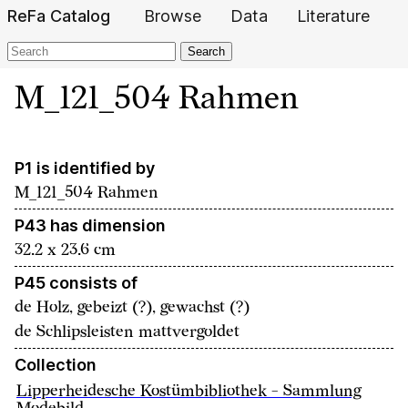
ReFa Catalog
Browse
Data
Literature
Search
M_121_504 Rahmen
P1 is identified by
M_121_504 Rahmen
P43 has dimension
32.2 x 23.6 cm
P45 consists of
de
Holz, gebeizt (?), gewachst (?)
de
Schlipsleisten mattvergoldet
Collection
Lipperheidesche Kostümbibliothek - Sammlung