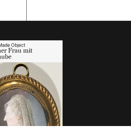
ade Object
ner Frau mit
aube