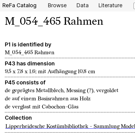
ReFa Catalog
Browse
Data
Literature
M_054_465 Rahmen
P1 is identified by
M_054_465 Rahmen
P43 has dimension
9.5 x 7.8 x 1.6; mit Aufhängung 10.8 cm
P45 consists of
de
geprägtes Metallblech, Messing (?), vergoldet
de
auf einem Basisrahmen aus Holz
de
verglast mit Cabochon-Glas
Collection
Lipperheidesche Kostümbibliothek - Sammlung Mode