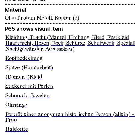
Material
Öl auf rotem Metall, Kupfer (?)
P65 shows visual item
Kleidung, Tracht (Mantel, Umhang, Kleid, Festkleid,
Haartracht, Hosen, Rock, Schürze, Schuhwerk, Spezial
Nachtgewänder, Accessoires)
Kopfbedeckung
Spitze (Handarbeit)
(Damen-)Kleid
Stickerei mit Perlen
Schmuck, Juwelen
Ohrringe
Porträt einer anonymen historischen Person (allein) -
Frau
Halskette