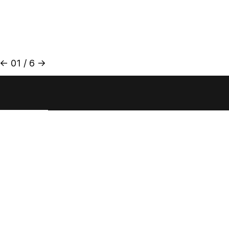
←
01
/
6
→
rtuch