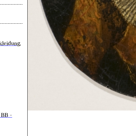
kleidung,
 BB -