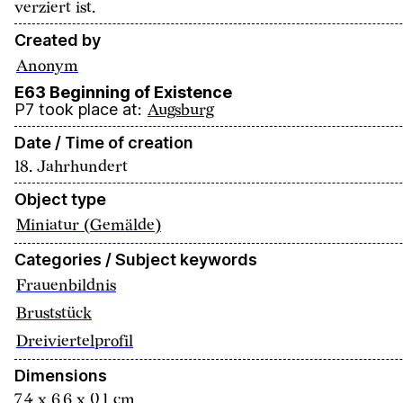
verziert ist.
Created by
Anonym
E63 Beginning of Existence
P7 took place at
:
Augsburg
Date / Time of creation
18. Jahrhundert
Object type
Miniatur (Gemälde)
Categories / Subject keywords
Frauenbildnis
Bruststück
Dreiviertelprofil
Dimensions
7,4 x 6,6 x 0,1 cm