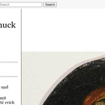
Search
muck
k und
 mit
té reich