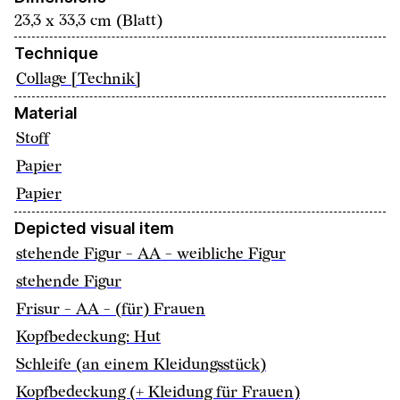
23,3 x 33,3 cm (Blatt)
Technique
Collage [Technik]
Material
Stoff
Papier
Papier
Depicted visual item
stehende Figur - AA - weibliche Figur
stehende Figur
Frisur - AA - (für) Frauen
Kopfbedeckung: Hut
Schleife (an einem Kleidungsstück)
Kopfbedeckung (+ Kleidung für Frauen)