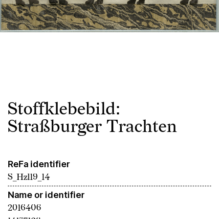
Stoffklebebild:
Straßburger Trachten
ReFa identifier
S_Hzl19_14
Name or identifier
2016406