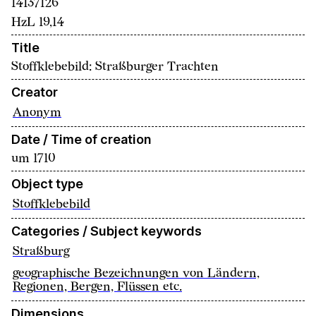
14137126
HzL 19,14
Title
Stoffklebebild: Straßburger Trachten
Creator
Anonym
Date / Time of creation
um 1710
Object type
Stoffklebebild
Categories / Subject keywords
Straßburg
geographische Bezeichnungen von Ländern,
Regionen, Bergen, Flüssen etc.
Dimensions