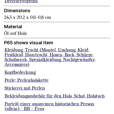
Dreiviertelprofil
Dimensions
24,3 x 20,2 x 0,6-0,8 cm
Material
Öl auf Holz
P65 shows visual item
Kleidung, Tracht (Mantel, Umhang, Kleid,
Festkleid, Haartracht, Hosen, Rock, Schürze,
Schuhwerk, Spezialkleidung, Nachtgewänder,
Accessoires)
Kopfbedeckung
Perle; Perlenhalskette
Stickerei mit Perlen
Bekleidungszubehör für den Hals, Schal, Halstuch
Porträt einer anonymen historischen Person
(allein) - BB - Frau