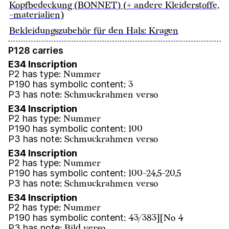
Kopfbedeckung (BONNET) (+ andere Kleiderstoffe,
-materialien)
Bekleidungszubehör für den Hals: Kragen
P128 carries
E34 Inscription
P2 has type
:
Nummer
P190 has symbolic content
:
3
P3 has note
:
Schmuckrahmen verso
E34 Inscription
P2 has type
:
Nummer
P190 has symbolic content
:
100
P3 has note
:
Schmuckrahmen verso
E34 Inscription
P2 has type
:
Nummer
P190 has symbolic content
:
100-24,5-20,5
P3 has note
:
Schmuckrahmen verso
E34 Inscription
P2 has type
:
Nummer
P190 has symbolic content
:
43/383][No 4
P3 has note
:
Bild verso