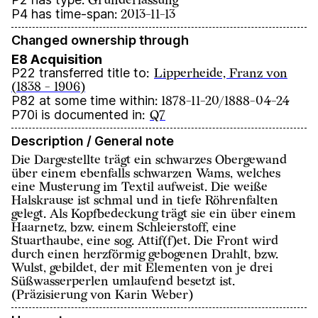
:
Grunderfassung
P4 has time-span
:
2013-11-13
Changed ownership through
E8 Acquisition
P22 transferred title to
:
Lipperheide, Franz von
(1838 - 1906)
P82 at some time within
:
1878-11-20/1888-04-24
P70i is documented in
:
Q7
Description / General note
Die Dargestellte trägt ein schwarzes Obergewand
über einem ebenfalls schwarzen Wams, welches
eine Musterung im Textil aufweist. Die weiße
Halskrause ist schmal und in tiefe Röhrenfalten
gelegt. Als Kopfbedeckung trägt sie ein über einem
Haarnetz, bzw. einem Schleierstoff, eine
Stuarthaube, eine sog. Attif(f)et. Die Front wird
durch einen herzförmig gebogenen Drahlt, bzw.
Wulst, gebildet, der mit Elementen von je drei
Süßwasserperlen umlaufend besetzt ist.
(Präzisierung von Karin Weber)