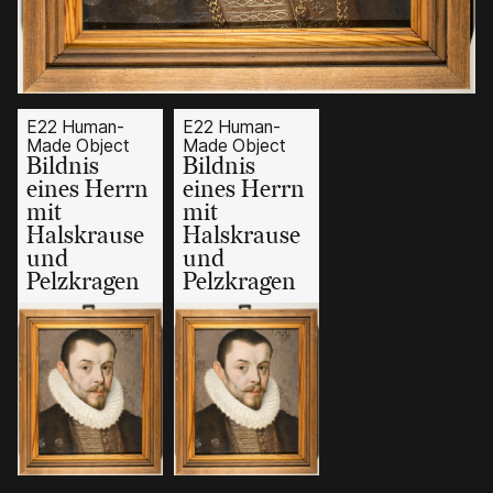
E22 Human-
E22 Human-
Made Object
Made Object
Bildnis
Bildnis
eines Herrn
eines Herrn
mit
mit
Halskrause
Halskrause
und
und
Pelzkragen
Pelzkragen