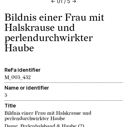
←
01
/
5
→
Bildnis einer Frau mit
Halskrause und
perlendurchwirkter
Haube
ReFa identifier
M_003_432
Name or identifier
3
Title
Bildnis einer Frau mit Halskrause und
perlendurchwirkter Haube
Dame, Perlenhalsband & Haube (?)