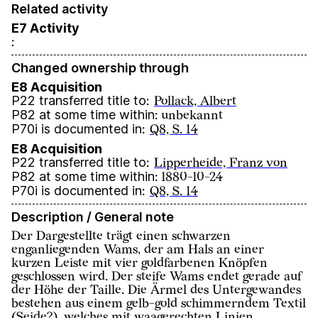
Related activity
E7 Activity
:
Changed ownership through
E8 Acquisition
P22 transferred title to
:
Pollack, Albert
P82 at some time within
:
unbekannt
P70i is documented in
:
Q8, S. 14
E8 Acquisition
P22 transferred title to
:
Lipperheide, Franz von
P82 at some time within
:
1880-10-24
P70i is documented in
:
Q8, S. 14
Description / General note
Der Dargestellte trägt einen schwarzen
enganliegenden Wams, der am Hals an einer
kurzen Leiste mit vier goldfarbenen Knöpfen
geschlossen wird. Der steife Wams endet gerade auf
der Höhe der Taille. Die Ärmel des Untergewandes
bestehen aus einem gelb-gold schimmerndem Textil
(Seide?), welches mit waagerechten Linien