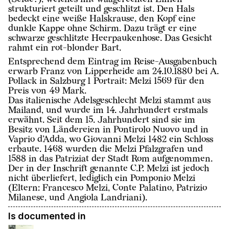
strukturiert geteilt und geschlitzt ist. Den Hals
bedeckt eine weiße Halskrause, den Kopf eine
dunkle Kappe ohne Schirm. Dazu trägt er eine
schwarze geschlitzte Heerpaukenhose. Das Gesicht
rahmt ein rot-blonder Bart.
Entsprechend dem Eintrag im Reise-Ausgabenbuch
erwarb Franz von Lipperheide am 24.10.1880 bei A.
Pollack in Salzburg 1 Portrait: Melzi 1569 für den
Preis von 49 Mark.
Das italienische Adelsgeschlecht Melzi stammt aus
Mailand, und wurde im 14. Jahrhundert erstmals
erwähnt. Seit dem 15. Jahrhundert sind sie im
Besitz von Ländereien in Pontirolo Nuovo und in
Vaprio d’Adda, wo Giovanni Melzi 1482 ein Schloss
erbaute. 1468 wurden die Melzi Pfalzgrafen und
1588 in das Patriziat der Stadt Rom aufgenommen.
Der in der Inschrift genannte C.P. Melzi ist jedoch
nicht überliefert, lediglich ein Pomponio Melzi
(Eltern: Francesco Melzi, Conte Palatino, Patrizio
Milanese, und Angiola Landriani).
Is documented in