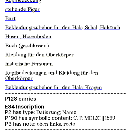
Kopfbedeckung
stehende Figur
Bart
Bekleidungszubehör für den Hals, Schal, Halstuch
Hosen, Hosenboden
Buch (geschlossen)
Kleidung für den Oberkörper
historische Personen
Kopfbedeckungen und Kleidung für den
Oberkörper
Bekleidungszubehör für den Hals: Kragen
P128 carries
E34 Inscription
P2 has type
:
Datierung; Name
P190 has symbolic content
:
C. P. MELZI][1569
P3 has note
:
oben links, recto