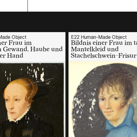
ade Object
E22 Human-Made Object
ner Frau im
Bildnis einer Frau im ta
n Gewand, Haube und
Mantelkleid und
der Hand
Stachelschwein-Frisur