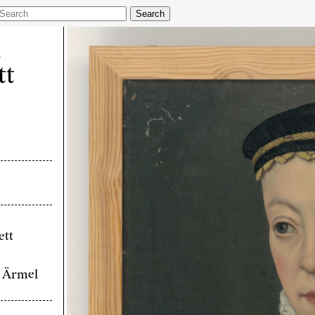
Search
m
tt
ett
e Ärmel