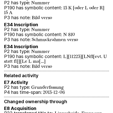
P2 has type
:
Nummer
P190 has symbolic content
:
13 K [oder L oder R]
15 A
P3 has note
:
Bild verso
E34 Inscription
P2 has type
:
Nummer
P190 has symbolic content
:
N 810
P3 has note
:
Schmuckrahmen verso
E34 Inscription
P2 has type
:
Nummer
P190 has symbolic content
:
L][11223][LNfl[evt. U
statt fl]][Le L ma[...]
P3 has note
:
Bild verso
Related activity
E7 Activity
P2 has type
:
Grunderfassung
P4 has time-span
:
2013-12-06
Changed ownership through
E8 Acquisition