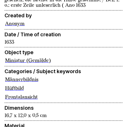
o.: erste Zeile unleserlich ( Ano 1633
Created by
Anonym
Date / Time of creation
1633
Object type
Miniatur (Gemälde)
Categories / Subject keywords
Männerbildnis
Hüftbild
Frontalansicht
Dimensions
16,7 x 12,0 x 0,5 cm
Material