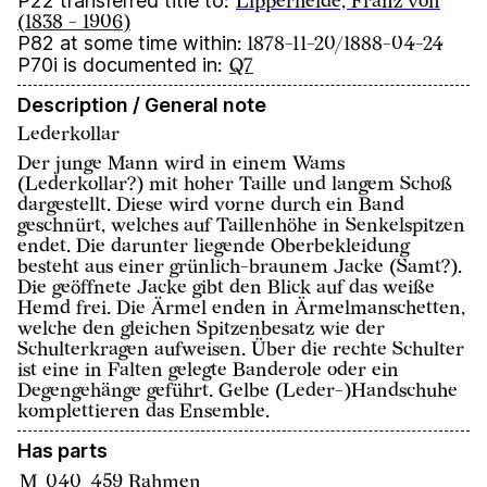
P22 transferred title to
:
Lipperheide, Franz von
(1838 - 1906)
P82 at some time within
:
1878-11-20/1888-04-24
P70i is documented in
:
Q7
Description / General note
Lederkollar
Der junge Mann wird in einem Wams
(Lederkollar?) mit hoher Taille und langem Schoß
dargestellt. Diese wird vorne durch ein Band
geschnürt, welches auf Taillenhöhe in Senkelspitzen
endet. Die darunter liegende Oberbekleidung
besteht aus einer grünlich-braunem Jacke (Samt?).
Die geöffnete Jacke gibt den Blick auf das weiße
Hemd frei. Die Ärmel enden in Ärmelmanschetten,
welche den gleichen Spitzenbesatz wie der
Schulterkragen aufweisen. Über die rechte Schulter
ist eine in Falten gelegte Banderole oder ein
Degengehänge geführt. Gelbe (Leder-)Handschuhe
komplettieren das Ensemble.
Has parts
M_040_459 Rahmen