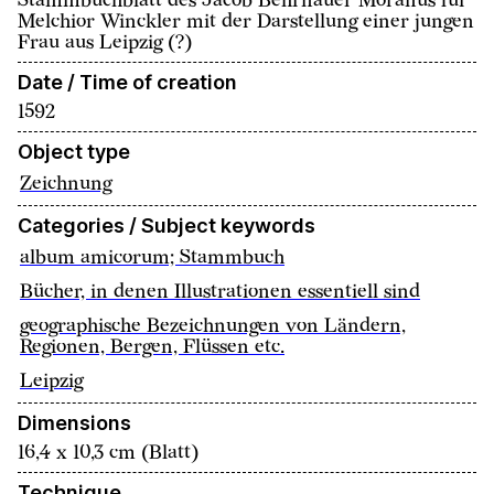
Stammbuchblatt des Jacob Behrnauer Moranus für
Melchior Winckler mit der Darstellung einer jungen
Frau aus Leipzig (?)
Date / Time of creation
1592
Object type
Zeichnung
Categories / Subject keywords
album amicorum; Stammbuch
Bücher, in denen Illustrationen essentiell sind
geographische Bezeichnungen von Ländern,
Regionen, Bergen, Flüssen etc.
Leipzig
Dimensions
16,4 x 10,3 cm (Blatt)
Technique