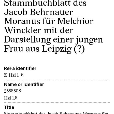
Stammbuchblatt des
Jacob Behrnauer
Moranus für Melchior
Winckler mit der
Darstellung einer jungen
Frau aus Leipzig (?)
ReFa identifier
Z_Hzl 1_6
Name or identifier
2558508
Hzl 1,6
Title