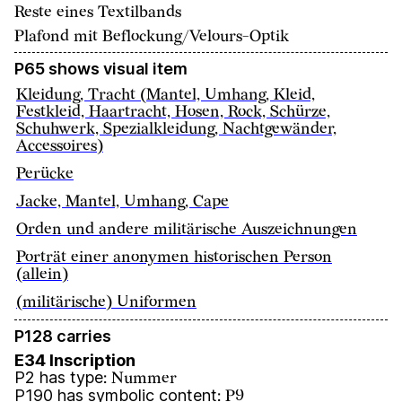
Reste eines Textilbands
Plafond mit Beflockung/Velours-Optik
P65 shows visual item
Kleidung, Tracht (Mantel, Umhang, Kleid,
Festkleid, Haartracht, Hosen, Rock, Schürze,
Schuhwerk, Spezialkleidung, Nachtgewänder,
Accessoires)
Perücke
Jacke, Mantel, Umhang, Cape
Orden und andere militärische Auszeichnungen
Porträt einer anonymen historischen Person
(allein)
(militärische) Uniformen
P128 carries
E34 Inscription
P2 has type
:
Nummer
P190 has symbolic content
:
P9