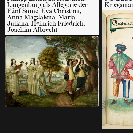
Langenburg als Allegorie der
Kriegsma
Fünf Sinne: Eva Christina,
Anna Magdalena, Maria
Juliana, Heinrich Friedrich,
Joachim Albrecht