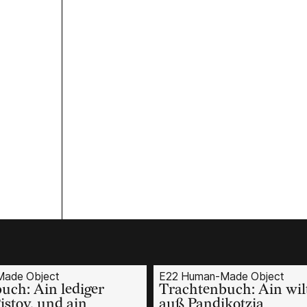
ade Object
E22 Human-Made Object
uch: Ain lediger
Trachtenbuch: Ain wil
Pistoy, und ain
auß Pandikotzia