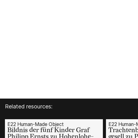
Related resources:
E22 Human-Made Object
E22 Human-M
Bildnis der fünf Kinder Graf
Trachtenb
Philipp Ernsts zu Hohenlohe-
gesell zu 