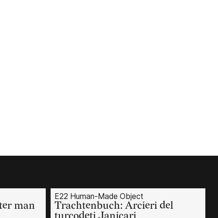
E22 Human-Made Object
ter man
Trachtenbuch: Arcieri del
turcodeti Janicari