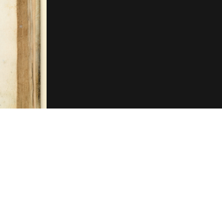
Concept
ppe:
Behälter aus Stein: Steinvase