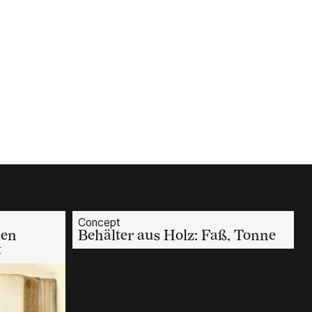
Concept
len
Behälter aus Holz: Faß, Tonne
t